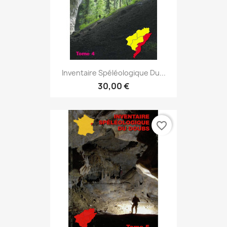
Inventaire Spéléologique Du...
30,00 €
favorite_border