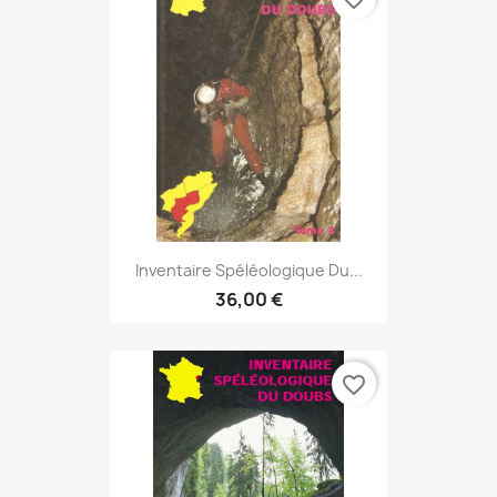
Inventaire Spéléologique Du...
36,00 €
favorite_border