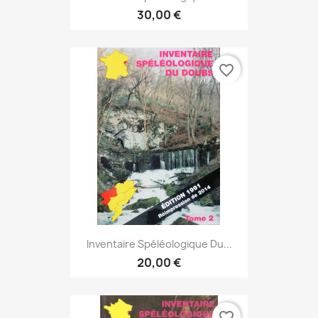
30,00 €
favorite_border
Inventaire Spéléologique Du...
20,00 €
favorite_border