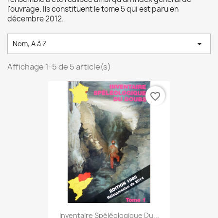
l'ouvrage. Ils constituent le tome 5 qui est paru en
décembre 2012.

Nom, A à Z
Affichage 1-5 de 5 article(s)
favorite_border
Inventaire Spéléologique Du...