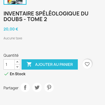
INVENTAIRE SPÉLÉOLOGIQUE DU
DOUBS - TOME 2
20,00 €
Aucune taxe
Quantité

favorite_border
AJOUTER AU PANIER

En Stock
Partager