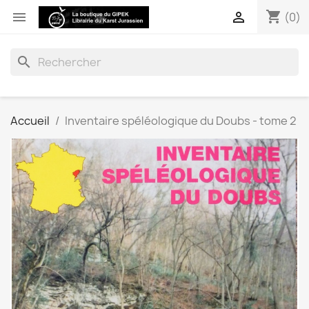
shopping_cart


(0)
search
Accueil
Inventaire spéléologique du Doubs - tome 2