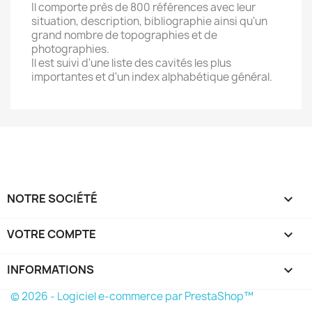
Il comporte près de 800 références avec leur
situation, description, bibliographie ainsi qu'un
grand nombre de topographies et de
photographies.
Il est suivi d'une liste des cavités les plus
importantes et d'un index alphabétique général.
NOTRE SOCIÉTÉ

VOTRE COMPTE

INFORMATIONS
keyboard_arrow_down
© 2026 - Logiciel e-commerce par PrestaShop™