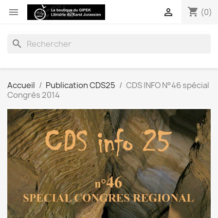
shopping_cart


(0)
search
Accueil
Publication CDS25
CDS INFO N°46 spécial
Congrès 2014